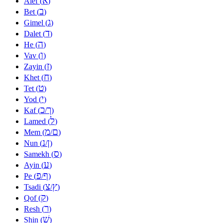
א
Alef (
)
ב
Bet (
)
ג
Gimel (
)
ד
Dalet (
)
ה
He (
)
ו
Vav (
)
ז
Zayin (
)
ח
Khet (
)
ט
Tet (
)
י
Yod (
)
כ
ך
Kaf (
/
)
ל
Lamed (
)
מ
ם
Mem (
/
)
נ
ן
Nun (
/
)
ס
Samekh (
)
ע
Ayin (
)
פ
ף
Pe (
/
)
צ
ץ
Tsadi (
/
)
ק
Qof (
)
ר
Resh (
)
שׁ
Shin (
)